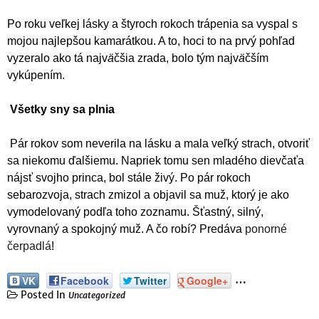
Po roku veľkej lásky a štyroch rokoch trápenia sa vyspal s
mojou najlepšou kamarátkou. A to, hoci to na prvý pohľad
vyzeralo ako tá najv
ä
čšia zrada, bolo tým najv
ä
čším
vykúpením.
Všetky sny sa plnia
Pár rokov som neverila na lásku a mala veľký strach, otvoriť
sa niekomu ďalšiemu. Napriek tomu sen mladého dievčaťa
nájsť svojho princa, bol stále živý. Po pár rokoch
sebarozvoja, strach zmizol a objavil sa muž, ktorý je ako
vymodelovaný podľa toho zoznamu. Šťastný, silný,
vyrovnaný a spokojný muž. A čo robí? Predáva
ponorné
čerpadlá
!
…
VK
Facebook
Twitter
Google+
Posted In
Uncategorized