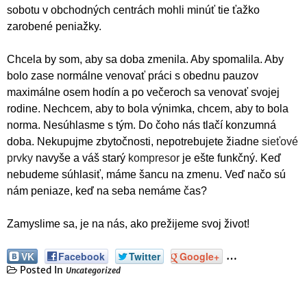
sobotu v obchodných centrách mohli minúť tie ťažko
zarobené peniažky.
Chcela by som, aby sa doba zmenila. Aby spomalila. Aby
bolo zase normálne venovať práci s obednu pauzov
maximálne osem hodín a po večeroch sa venovať svojej
rodine. Nechcem, aby to bola výnimka, chcem, aby to bola
norma. Nesúhlasme s tým. Do čoho nás tlačí konzumná
doba. Nekupujme zbytočnosti, nepotrebujete žiadne
sieťové
prvky
navyše a váš starý
kompresor
je ešte funkčný. Keď
nebudeme súhlasiť, máme šancu na zmenu. Veď načo sú
nám peniaze, keď na seba nemáme čas?
Zamyslime sa, je na nás, ako prežijeme svoj život!
…
VK
Facebook
Twitter
Google+
Posted In
Uncategorized