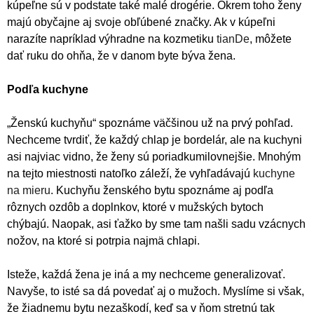
kúpeľne sú v podstate také malé drogérie. Okrem toho ženy
majú obyčajne aj svoje obľúbené značky. Ak v kúpeľni
narazíte napríklad výhradne na kozmetiku
tianDe
, môžete
dať ruku do ohňa, že v danom byte býva žena.
Podľa kuchyne
„Ženskú kuchyňu“ spoznáme väčšinou už na prvý pohľad.
Nechceme tvrdiť, že každý chlap je bordelár, ale na kuchyni
asi najviac vidno, že ženy sú poriadkumilovnejšie. Mnohým
na tejto miestnosti natoľko záleží, že vyhľadávajú
kuchyne
na mieru
. Kuchyňu ženského bytu spoznáme aj podľa
rôznych ozdôb a doplnkov, ktoré v mužských bytoch
chýbajú. Naopak, asi ťažko by sme tam našli sadu vzácnych
nožov, na ktoré si potrpia najmä chlapi.
Isteže, každá žena je iná a my nechceme generalizovať.
Navyše, to isté sa dá povedať aj o mužoch. Myslíme si však,
že žiadnemu bytu nezaškodí, keď sa v ňom stretnú tak