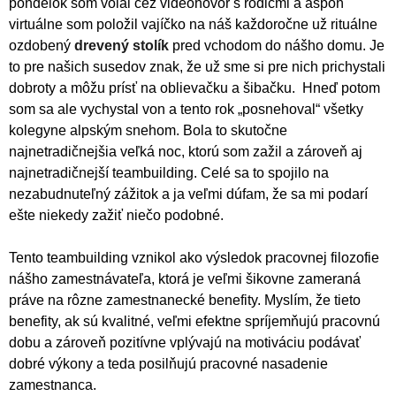
pondelok som volal cez videohovor s rodičmi a aspoň
virtuálne som položil vajíčko na náš každoročne už rituálne
ozdobený
drevený stolík
pred vchodom do nášho domu. Je
to pre našich susedov znak, že už sme si pre nich prichystali
dobroty a môžu prísť na oblievačku a šibačku. Hneď potom
som sa ale vychystal von a tento rok „posnehoval“ všetky
kolegyne alpským snehom. Bola to skutočne
najnetradičnejšia veľká noc, ktorú som zažil a zároveň aj
najnetradičnejší teambuilding. Celé sa to spojilo na
nezabudnuteľný zážitok a ja veľmi dúfam, že sa mi podarí
ešte niekedy zažiť niečo podobné.
Tento teambuilding vznikol ako výsledok pracovnej filozofie
nášho zamestnávateľa, ktorá je veľmi šikovne zameraná
práve na rôzne zamestnanecké benefity. Myslím, že tieto
benefity, ak sú kvalitné, veľmi efektne spríjemňujú pracovnú
dobu a zároveň pozitívne vplývajú na motiváciu podávať
dobré výkony a teda posilňujú pracovné nasadenie
zamestnanca.