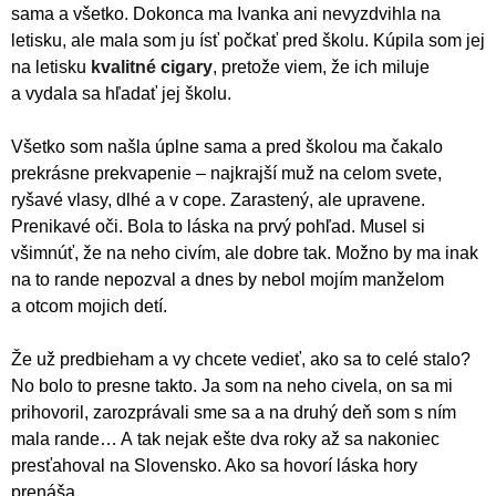
sama a všetko. Dokonca ma Ivanka ani nevyzdvihla na
letisku, ale mala som ju ísť počkať pred školu. Kúpila som jej
na letisku
kvalitné cigary
, pretože viem, že ich miluje
a vydala sa hľadať jej školu.
Všetko som našla úplne sama a pred školou ma čakalo
prekrásne prekvapenie – najkrajší muž na celom svete,
ryšavé vlasy, dlhé a v cope. Zarastený, ale upravene.
Prenikavé oči. Bola to láska na prvý pohľad. Musel si
všimnúť, že na neho civím, ale dobre tak. Možno by ma inak
na to rande nepozval a dnes by nebol mojím manželom
a otcom mojich detí.
Že už predbieham a vy chcete vedieť, ako sa to celé stalo?
No bolo to presne takto. Ja som na neho civela, on sa mi
prihovoril, zarozprávali sme sa a na druhý deň som s ním
mala rande… A tak nejak ešte dva roky až sa nakoniec
presťahoval na Slovensko. Ako sa hovorí láska hory
prenáša.