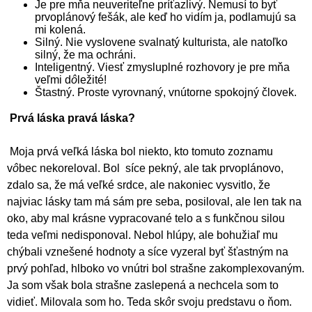
Je pre mňa neuveriteľne príťazlivý. Nemusí to byť
prvoplánový fešák, ale keď ho vidím ja, podlamujú sa
mi kolená.
Silný. Nie vyslovene svalnatý kulturista, ale natoľko
silný, že ma ochráni.
Inteligentný. Viesť zmysluplné rozhovory je pre mňa
veľmi d
ô
ležité!
Štastný. Proste vyrovnaný, vnútorne spokojný človek.
Prvá láska pravá láska?
Moja prvá veľká láska bol niekto, kto tomuto zoznamu
v
ô
bec nekoreloval. Bol síce pekný, ale tak prvoplánovo,
zdalo sa, že má veľké srdce, ale nakoniec vysvitlo, že
najviac lásky tam má sám pre seba, posiloval, ale len tak na
oko, aby mal krásne vypracované telo a s funkčnou silou
teda veľmi nedisponoval. Nebol hlúpy, ale bohužiaľ mu
chýbali vznešené hodnoty a síce vyzeral byť šťastným na
prvý pohľad, hlboko vo vnútri bol strašne zakomplexovaným.
Ja som však bola strašne zaslepená a nechcela som to
vidieť. Milovala som ho. Teda sk
ô
r svoju predstavu o ňom.