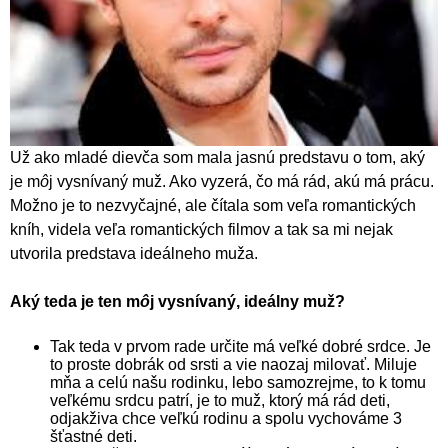
Už ako mladé dievča som mala jasnú predstavu o tom, aký
je m
ô
j vysnívaný muž. Ako vyzerá, čo má rád, akú má prácu.
Možno je to nezvyčajné, ale čítala som veľa romantických
kníh, videla veľa romantických filmov a tak sa mi nejak
utvorila predstava ideálneho muža.
Aký teda je ten m
ô
j vysnívaný, ideálny muž?
Tak teda v prvom rade určite má veľké dobré srdce. Je
to proste dobrák od srsti a vie naozaj milovať. Miluje
mňa a celú našu rodinku, lebo samozrejme, to k tomu
veľkému srdcu patrí, je to muž, ktorý má rád deti,
odjakživa chce veľkú rodinu a spolu vychováme 3
šťastné deti.