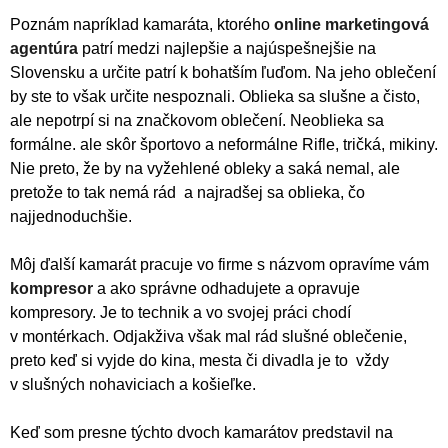
Poznám napríklad kamaráta, ktorého
online marketingová
agentúra
patrí medzi najlepšie a najúspešnejšie na
Slovensku a určite patrí k bohatším ľuďom. Na jeho oblečení
by ste to však určite nespoznali. Oblieka sa slušne a čisto,
ale nepotrpí si na značkovom oblečení. Neoblieka sa
formálne. ale skôr športovo a neformálne Rifle, tričká, mikiny.
Nie preto, že by na vyžehlené obleky a saká nemal, ale
pretože to tak nemá rád a najradšej sa oblieka, čo
najjednoduchšie.
Môj ďalší kamarát pracuje vo firme s názvom opravíme vám
kompresor
a ako správne odhadujete a opravuje
kompresory. Je to technik a vo svojej práci chodí
v montérkach. Odjakživa však mal rád slušné oblečenie,
preto keď si vyjde do kina, mesta či divadla je to vždy
v slušných nohaviciach a košieľke.
Keď som presne týchto dvoch kamarátov predstavil na