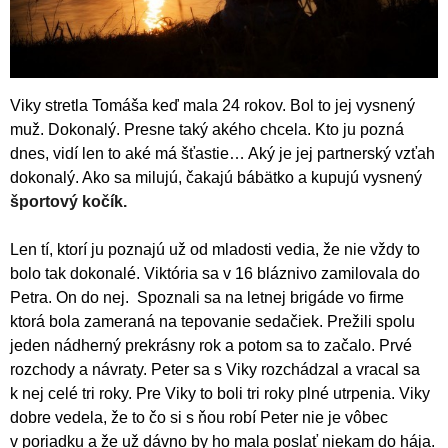
Viky stretla Tomáša keď mala 24 rokov. Bol to jej vysnený
muž. Dokonalý. Presne taký akého chcela. Kto ju pozná
dnes, vidí len to aké má šťastie… Aký je jej partnerský vzťah
dokonalý. Ako sa milujú, čakajú bábätko a kupujú vysnený
športový kočík.
Len tí, ktorí ju poznajú už od mladosti vedia, že nie vždy to
bolo tak dokonalé. Viktória sa v 16 bláznivo zamilovala do
Petra. On do nej. Spoznali sa na letnej brigáde vo firme
ktorá bola zameraná na tepovanie sedačiek. Prežili spolu
jeden nádherný prekrásny rok a potom sa to začalo. Prvé
rozchody a návraty. Peter sa s Viky rozchádzal a vracal sa
k nej celé tri roky. Pre Viky to boli tri roky plné utrpenia. Viky
dobre vedela, že to čo si s ňou robí Peter nie je vôbec
v poriadku a že už dávno by ho mala poslať niekam do hája.