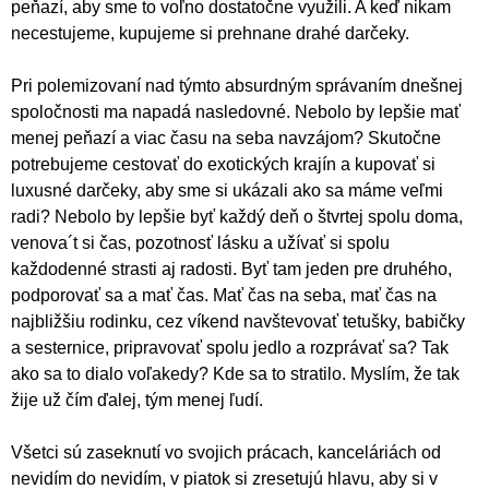
peňazí, aby sme to voľno dostatočne využili. A keď nikam
necestujeme, kupujeme si prehnane drahé darčeky.
Pri polemizovaní nad týmto absurdným správaním dnešnej
spoločnosti ma napadá nasledovné. Nebolo by lepšie mať
menej peňazí a viac času na seba navzájom? Skutočne
potrebujeme cestovať do exotických krajín a kupovať si
luxusné darčeky, aby sme si ukázali ako sa máme veľmi
radi? Nebolo by lepšie byť každý deň o štvrtej spolu doma,
venova´t si čas, pozotnosť lásku a užívať si spolu
každodenné strasti aj radosti. Byť tam jeden pre druhého,
podporovať sa a mať čas. Mať čas na seba, mať čas na
najbližšiu rodinku, cez víkend navštevovať tetušky, babičky
a sesternice, pripravovať spolu jedlo a rozprávať sa? Tak
ako sa to dialo voľakedy? Kde sa to stratilo. Myslím, že tak
žije už čím ďalej, tým menej ľudí.
Všetci sú zaseknutí vo svojich prácach, kanceláriách od
nevidím do nevidím, v piatok si zresetujú hlavu, aby si v