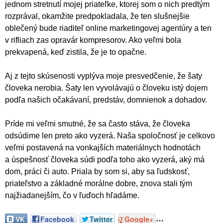
jednom stretnutí mojej priateľke, ktorej som o nich predtým
rozprával, okamžite predpokladala, že ten slušnejšie
oblečený bude riaditeľ online marketingovej agentúry a ten
v rifliach zas opravár kompresorov. Ako veľmi bola
prekvapená, keď zistila, že je to opačne.
Aj z tejto skúsenosti vyplýva moje presvedčenie, že šaty
človeka nerobia. Šaty len vyvolávajú o človeku istý dojem
podľa našich očakávaní, predstáv, domnienok a dohadov.
Príde mi veľmi smutné, že sa často stáva, že človeka
odsúdime len preto ako vyzerá. Naša spoločnosť je celkovo
veľmi postavená na vonkajších materiálnych hodnotách
a úspešnosť človeka súdi podľa toho ako vyzerá, aký má
dom, práci či auto. Priala by som si, aby sa ľudskosť,
priateľstvo a základné morálne dobre, znova stali tým
najžiadanejším, čo v ľuďoch hľadáme.
…
VK
Facebook
Twitter
Google+