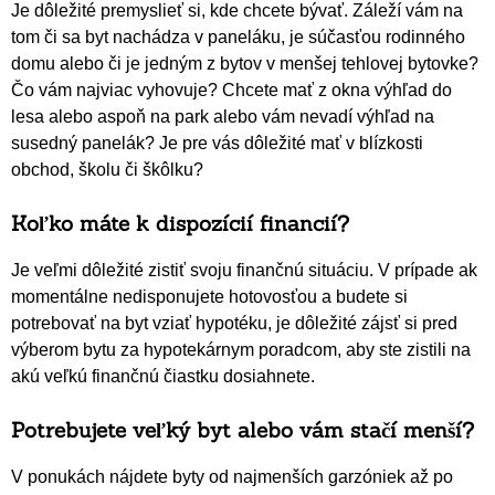
Je dôležité premyslieť si, kde chcete bývať. Záleží vám na
tom či sa byt nachádza v paneláku, je súčasťou rodinného
domu alebo či je jedným z bytov v menšej tehlovej bytovke?
Čo vám najviac vyhovuje? Chcete mať z okna výhľad do
lesa alebo aspoň na park alebo vám nevadí výhľad na
susedný panelák? Je pre vás dôležité mať v blízkosti
obchod, školu či škôlku?
Koľko máte k dispozícií financií?
Je veľmi dôležité zistiť svoju finančnú situáciu. V prípade ak
momentálne nedisponujete hotovosťou a budete si
potrebovať na byt vziať hypotéku, je dôležité zájsť si pred
výberom bytu za hypotekárnym poradcom, aby ste zistili na
akú veľkú finančnú čiastku dosiahnete.
Potrebujete veľký byt alebo vám stačí menší?
V ponukách nájdete byty od najmenších garzóniek až po