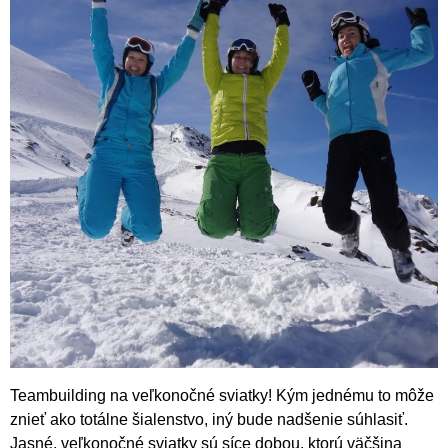
Teambuilding na veľkonočné sviatky! Kým jednému to môže
znieť ako totálne šialenstvo, iný bude nadšenie súhlasiť.
Jasné, veľkonočné sviatky sú síce dobou, ktorú väčšina