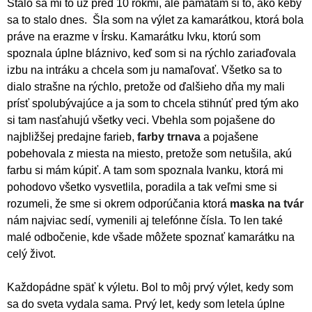
Stalo sa mi to už pred 10 rokmi, ale pamätám si to, ako keby
sa to stalo dnes. Šla som na výlet za kamarátkou, ktorá bola
práve na erazme v Írsku. Kamarátku Ivku, ktorú som
spoznala úplne bláznivo, keď som si na rýchlo zariaďovala
izbu na intráku a chcela som ju namaľovať. Všetko sa to
dialo strašne na rýchlo, pretože od ďalšieho dňa my mali
prísť spolubývajúce a ja som to chcela stihnúť pred tým ako
si tam nasťahujú všetky veci. Vbehla som pojašene do
najbližšej predajne farieb,
farby trnava
a pojašene
pobehovala z miesta na miesto, pretože som netušila, akú
farbu si mám kúpiť. A tam som spoznala Ivanku, ktorá mi
pohodovo všetko vysvetlila, poradila a tak veľmi sme si
rozumeli, že sme si okrem odporúčania ktorá
maska na tvár
nám najviac sedí, vymenili aj telefónne čísla. To len také
malé odbočenie, kde všade môžete spoznať kamarátku na
celý život.
Každopádne späť k výletu. Bol to môj prvý výlet, kedy som
sa do sveta vydala sama. Prvý let, kedy som letela úplne