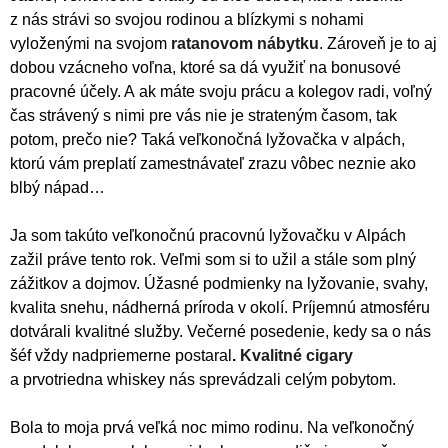
z nás strávi so svojou rodinou a blízkymi s nohami
vyloženými na svojom
ratanovom nábytku
. Zároveň je to aj
dobou vzácneho voľna, ktoré sa dá využiť na bonusové
pracovné účely. A ak máte svoju prácu a kolegov radi, voľný
čas strávený s nimi pre vás nie je strateným časom, tak
potom, prečo nie? Taká veľkonočná lyžovačka v alpách,
ktorú vám preplatí zamestnávateľ zrazu vôbec neznie ako
blbý nápad…
Ja som takúto veľkonočnú pracovnú lyžovačku v Alpách
zažil práve tento rok. Veľmi som si to užil a stále som plný
zážitkov a dojmov. Úžasné podmienky na lyžovanie, svahy,
kvalita snehu, nádherná príroda v okolí. Príjemnú atmosféru
dotvárali kvalitné služby. Večerné posedenie, kedy sa o nás
šéf vždy nadpriemerne postaral
.
Kvalitné cigary
a prvotriedna whiskey nás sprevádzali celým pobytom.
Bola to moja prvá veľká noc mimo rodinu. Na veľkonočný