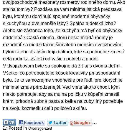
dvojposchodové mezonety rozmerov rodinného domu. Ako
ste na tom vy? Pozdáva sa vám minimalistická predstava
bytu, ktorému dominujú spojené
moderné obývačky
s kuchyňou
a dve menšie izby? Spálňa a detská izba?
Alebo ste zástanca toho, že kuchyňa má byť od obývačky
oddelená? Častá dilema, ktorú riešia mladá rodiny je
rozhdnúť sa medzi lacnejším alebo menším dvojizbovým
bytom alebo drahším trojizbákom, kde sa pohodlne zmestí
celá rodinka. Záleží od vašich potrieb a priorít.
V dvojizbovom byte sa spokojne dá žiť aj s dvoma deťmi.
Všetko, čo potrebujete je kúsok kreativity pri usporiadaní
bytu. Je to samozrejme vhodnejšie pre ľudí, pre ktorých je
minimalizmus prirodzenejší. Veď viete ako to chodí, kým
niekto potrebuje, aby sa mu na poličku v kúpeľni zmestil
krém,
prírodná zubná pasta
a kefka na zuby, iný potrebuje
na svoju kozmetiku celú policovú skriňu.
…
VK
Facebook
Twitter
Google+
Posted In
Uncategorized