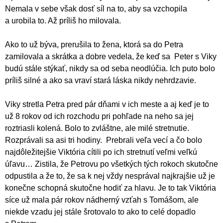
Nemala v sebe však dosť síl na to, aby sa vzchopila
a urobila to. Až príliš ho milovala.
Ako to už býva, prerušila to žena, ktorá sa do Petra
zamilovala a skrátka a dobre vedela, že keď sa Peter s Viky
budú stále stýkať, nikdy sa od seba neodlúčia. Ich puto bolo
príliš silné a ako sa vraví stará láska nikdy nehrdzavie.
Viky stretla Petra pred pár dňami v ich meste a aj keď je to
už 8 rokov od ich rozchodu pri pohľade na neho sa jej
roztriasli kolená. Bolo to zvláštne, ale milé stretnutie.
Rozprávali sa asi tri hodiny. Prebrali veľa vecí a čo bolo
najdôležitejšie Viktória cítili po ich stretnutí veľmi veľkú
úľavu… Zistila, že Petrovu po všetkých tých rokoch skutočne
odpustila a že to, že sa k nej vždy nesprával najkrajšie už je
konečne schopná skutočne hodiť za hlavu. Je to tak Viktória
síce už mala pár rokov nádherný vzťah s Tomášom, ale
niekde vzadu jej stále šrotovalo to ako to celé dopadlo