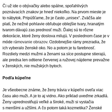
Či už ide o obývačky alebo spálne, spoľahlivých
poznávacích znakov je hneď niekoľko. Na prvom mieste je
to nábytok. Pripúšťame, že je často „unisex“. Zväčša ale
platí, že nežné pohlavie obľubuje oblejšie tvary, hranatým
tvarom dávajú zas prednosť muži. Ďalej sú to rôzne
dekorácie, ktoré ženy doslova milujú. V poslednom čase je v
móde
rámovanie obrazov
. Ozdobnejšie rámy prezradia, že
ich vyberalo ženské oko. No a potom je tu farebnosť.
Rozdiely medzi mužmi a ženami sa síce postupne stierajú,
ale predsa len odtiene červenej a ružovej nájdeme prevažne
v ženských, nie mužských bytoch.
Podľa kúpeľne
Je všeobecne známe, že ženy trávia v kúpeľni oveľa viac
času ako muži. A je to aj vidno. Ako príklad uveďme zrkadlá.
Ženy uprednostňujú veľké a široké, muži si vystačia
s menšími a užšími. A čo potom taká kozmetika? Ženské