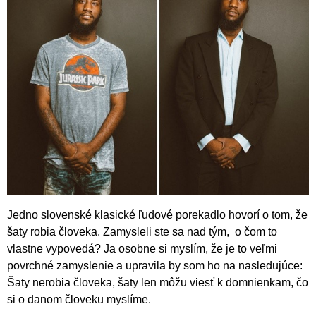
Jedno slovenské klasické ľudové porekadlo hovorí o tom, že
šaty robia človeka. Zamysleli ste sa nad tým, o čom to
vlastne vypovedá? Ja osobne si myslím, že je to veľmi
povrchné zamyslenie a upravila by som ho na nasledujúce:
Šaty nerobia človeka, šaty len môžu viesť k domnienkam, čo
si o danom človeku myslíme.