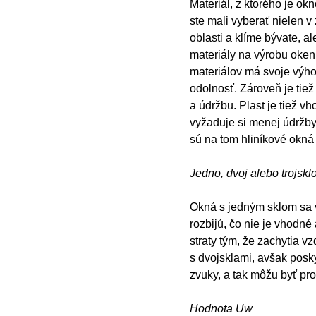
Materiál, z ktorého je ok
ste mali vyberať nielen v 
oblasti a klíme bývate, a
materiály na výrobu okenn
materiálov má svoje výho
odolnosť. Zároveň je tiež
a údržbu. Plast je tiež v
vyžaduje si menej údržby.
sú na tom hliníkové okná
Jedno, dvoj alebo trojskl
Okná s jedným sklom sa 
rozbijú, čo nie je vhodné
straty tým, že zachytia v
s dvojsklami, avšak poskytu
zvuky, a tak môžu byť pro
Hodnota Uw