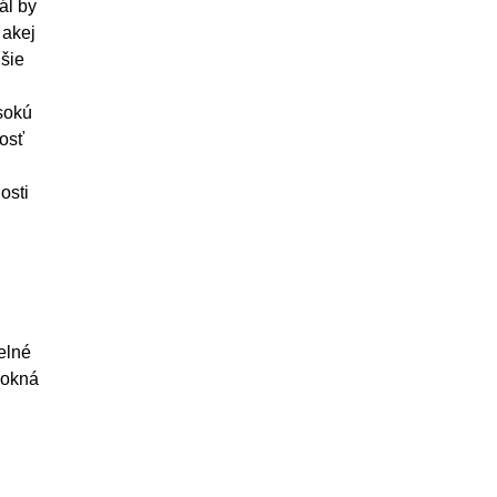
ál by
 akej
jšie
sokú
vosť
osti
elné
 okná