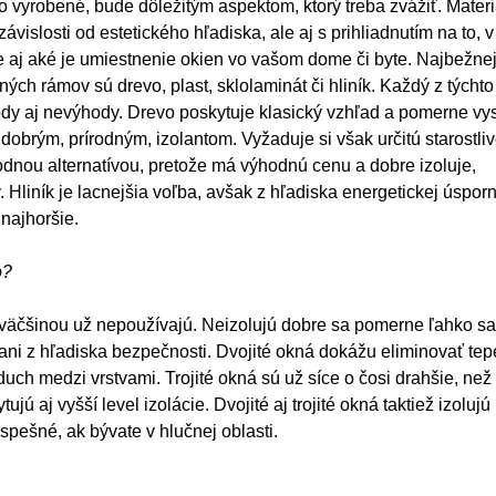
no vyrobené, bude dôležitým aspektom, ktorý treba zvážiť. Materi
závislosti od estetického hľadiska, ale aj s prihliadnutím na to, v
le aj aké je umiestnenie okien vo vašom dome či byte. Najbežne
ých rámov sú drevo, plast, sklolaminát či hliník. Každý z týchto
dy aj nevýhody. Drevo poskytuje klasický vzhľad a pomerne vy
 dobrým, prírodným, izolantom. Vyžaduje si však určitú starostli
hodnou alternatívou, pretože má výhodnú cenu a dobre izoluje,
 Hliník je lacnejšia voľba, avšak z hľadiska energetickej úsporn
 najhoršie.
o?
väčšinou už nepoužívajú. Neizolujú dobre sa pomerne ľahko sa
 ani z hľadiska bezpečnosti. Dvojité okná dokážu eliminovať tep
zduch medzi vrstvami. Trojité okná sú už síce o čosi drahšie, než
jú aj vyšší level izolácie. Dvojité aj trojité okná taktiež izolujú
spešné, ak bývate v hlučnej oblasti.