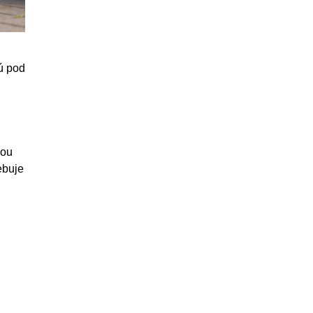
ú pod
ňou
ebuje