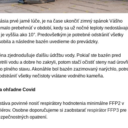
lásia prvé jarné lúče, je na čase ukončiť zimný spánok Vášho
malo prebehnúť v období, kedy sa už nočné teploty nedostávaj
 je vyššia ako 10°. Predovšetkým je potrebné odstrániť všetky
ôsobila a následne bazén uvedieme do prevádzky.
na zjednodušuje ďalšiu údržbu vody. Pokiaľ ste bazén pred
trili vodu a dobre ho zakryli, potom stačí očistiť steny nad úrov
do plného stavu. Akonáhle bol bazén zazimovaný narýchlo, potr
né odstrániť všetky nečistoty vrátane vodného kameňa.
a ohľadne Covid
stáva povinné nosiť respirátory hodnotenia minimálne FFP2 v
eriérov. Osobne doporučujeme si zaobstarať
respirátor FFP3
pre
ezpečnostných opatrení.