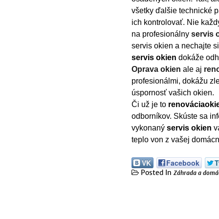
všetky ďalšie technické p
ich kontrolovať. Nie každ
na profesionálny
servis 
servis okien a nechajte s
servis
okien
dokáže odhal
Oprava
okien
ale aj
ren
profesionálmi, dokážu zle
úspornosť vašich okien.
Či už je to
renovácia
oki
odborníkov. Skúste sa inf
vykonaný
servis
okien
v
teplo von z vašej domácn
VK
Facebook
T
Posted In
Záhrada a domá