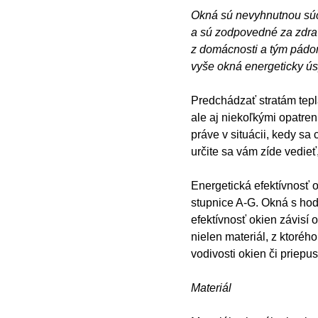
Okná sú nevyhnutnou súč
a sú zodpovedné za zdra
z domácnosti a tým pádom
vyše okná energeticky ú
Predchádzať stratám tep
ale aj niekoľkými opatren
práve v situácii, kedy sa
určite sa vám zíde vedieť
Energetická efektívnosť o
stupnice A-G. Okná s hodn
efektívnosť okien závisí 
nielen materiál, z ktoréh
vodivosti okien či priepu
Materiál