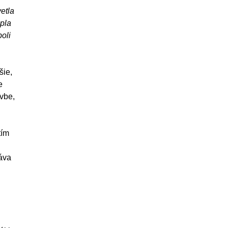
etla
pla
oli
šie,
e
avbe,
tím
ráva