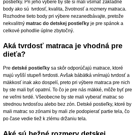
postieľky. Pri jeho výbere by ste si mali všímať základné
body ako sú tvrdosť, kvalita, životnosť a rozmery matraca.
Rozhodne tieto body pri výbere nezanedbávajte, pretože
nekvalitný
matrac do detskej postieľky
je pre spánok a
celkové pohodlie úplne zbytočný.
Aká tvrdosť matraca je vhodná pre
dieťa?
Pre
detské postieľky
sa skôr odporúčajú matrace, ktoré
majú vyšší stupeň tvrdosti. Avšak bábätká vnímajú tvrdosť a
mäkkosť inak ako dospelí, preto pri výbere matraca pre nich
by ste mali byť opatrní. To čo je pre nás mäkké, môže byť pre
ne veľmi tvrdé. Všeobecne by ste mali vyberať matrac so
strednou tvrdosťou alebo bez zón. Detské postieľky, ktoré by
mali matrac so zónami by mali zle podopierať partie tela, čo
po čase vedie tiež k zlému držaniu tela.
Aké sú bežné rozmery detskej