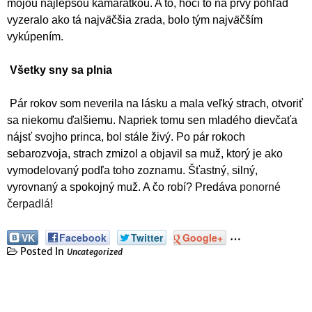
mojou najlepšou kamarátkou. A to, hoci to na prvý pohľad
vyzeralo ako tá najv
ä
čšia zrada, bolo tým najv
ä
čším
vykúpením.
Všetky sny sa plnia
Pár rokov som neverila na lásku a mala veľký strach, otvoriť
sa niekomu ďalšiemu. Napriek tomu sen mladého dievčaťa
nájsť svojho princa, bol stále živý. Po pár rokoch
sebarozvoja, strach zmizol a objavil sa muž, ktorý je ako
vymodelovaný podľa toho zoznamu. Šťastný, silný,
vyrovnaný a spokojný muž. A čo robí? Predáva
ponorné
čerpadlá
!
…
VK
Facebook
Twitter
Google+
Posted In
Uncategorized