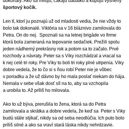
dokonalý. Ako sa milujú, čakajú bábätko a kupujú vysnený
športový kočík.
Len tí, ktorí ju poznajú už od mladosti vedia, že nie vždy to
bolo tak dokonalé. Viktória sa v 16 bláznivo zamilovala do
Petra. On do nej. Spoznali sa na letnej brigáde vo firme
ktorá bola zameraná na tepovanie sedačiek. Prežili spolu
jeden nádherný prekrásny rok a potom sa to začalo. Prvé
rozchody a návraty. Peter sa s Viky rozchádzal a vracal sa
k nej celé tri roky. Pre Viky to boli tri roky plné utrpenia. Viky
dobre vedela, že to čo si s ňou robí Peter nie je vôbec
v poriadku a že už dávno by ho mala poslať niekam do hája.
Nemala v sebe však dosť síl na to, aby sa vzchopila
a urobila to. Až príliš ho milovala.
Ako to už býva, prerušila to žena, ktorá sa do Petra
zamilovala a skrátka a dobre vedela, že keď sa Peter s Viky
budú stále stýkať, nikdy sa od seba neodlúčia. Ich puto bolo
príliš silné a ako sa vraví stará láska nikdy nehrdzavie.