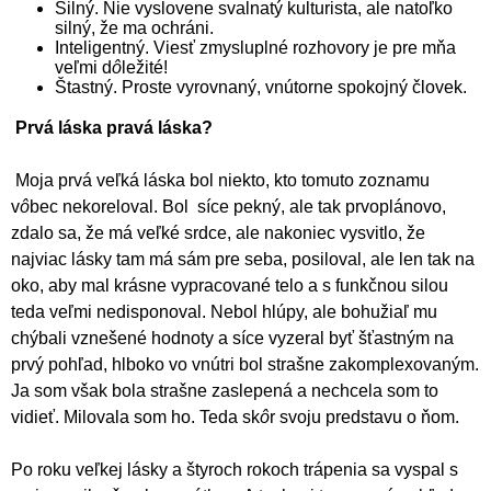
Silný. Nie vyslovene svalnatý kulturista, ale natoľko
silný, že ma ochráni.
Inteligentný. Viesť zmysluplné rozhovory je pre mňa
veľmi d
ô
ležité!
Štastný. Proste vyrovnaný, vnútorne spokojný človek.
Prvá láska pravá láska?
Moja prvá veľká láska bol niekto, kto tomuto zoznamu
v
ô
bec nekoreloval. Bol síce pekný, ale tak prvoplánovo,
zdalo sa, že má veľké srdce, ale nakoniec vysvitlo, že
najviac lásky tam má sám pre seba, posiloval, ale len tak na
oko, aby mal krásne vypracované telo a s funkčnou silou
teda veľmi nedisponoval. Nebol hlúpy, ale bohužiaľ mu
chýbali vznešené hodnoty a síce vyzeral byť šťastným na
prvý pohľad, hlboko vo vnútri bol strašne zakomplexovaným.
Ja som však bola strašne zaslepená a nechcela som to
vidieť. Milovala som ho. Teda sk
ô
r svoju predstavu o ňom.
Po roku veľkej lásky a štyroch rokoch trápenia sa vyspal s