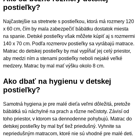
postieľky?
Najčastejšie sa stretnete s postieľkou, ktorá má rozmery 120
x 60 cm, čím by mala zabezpečiť bábätku dostatok miesta
na spanie. Detské postieľky však môžete kúpiť aj s rozmermi
140 x 70 cm. Podľa rozmerov postieľky sa vyrábajú matrace.
Matrac do detskej postieľky by mal vypĺňať jej celý priestor,
aby medzi ním a stenami postieľky neboli nejaké veľké
medzery. Matrac by mal mať výšku okolo 8 cm.
Ako dbať na hygienu v detskej
postieľky?
Samotná hygiena je pre malé dieťa veľmi dôležitá, pretože
bábätká sú náchylné na prach a rôzne nečistoty. Závisí od
toho priestor, v ktorom sa dennodenne pohybujú. Matrac do
detskej postieľky by mal byť tiež priedušný. Vyhnite sa
nepriedušným matracom, ktoré nie sú vhodné pre malé deti.