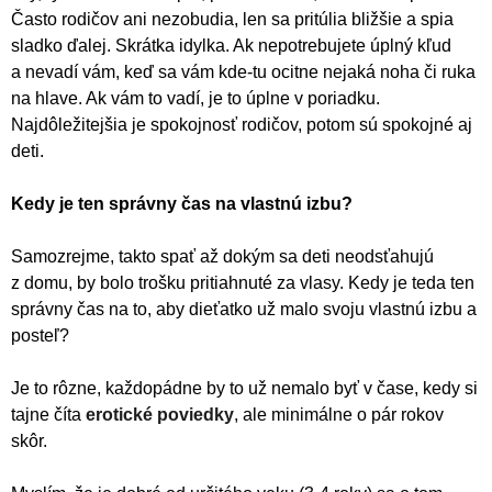
Často rodičov ani nezobudia, len sa pritúlia bližšie a spia
sladko ďalej. Skrátka idylka. Ak nepotrebujete úplný kľud
a nevadí vám, keď sa vám kde-tu ocitne nejaká noha či ruka
na hlave. Ak vám to vadí, je to úplne v poriadku.
Najdôležitejšia je spokojnosť rodičov, potom sú spokojné aj
deti.
Kedy je ten správny čas na vlastnú izbu?
Samozrejme, takto spať až dokým sa deti neodsťahujú
z domu, by bolo trošku pritiahnuté za vlasy. Kedy je teda ten
správny čas na to, aby dieťatko už malo svoju vlastnú izbu a
posteľ?
Je to rôzne, každopádne by to už nemalo byť v čase, kedy si
tajne číta
erotické poviedky
, ale minimálne o pár rokov
skôr.