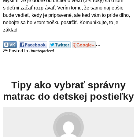
Myslím, že je dobré od určitého veku (3-4 roky) sa o tom
s deťmi začať rozprávať. Verím tomu, že samo najlepšie
bude vedieť, kedy je pripravené, ale keď vám to príde dlho,
nebojte sa ho v tom trošku postrčiť. Komunikujte, to je
základ.
…
VK
Facebook
Twitter
Google+
Posted In
Uncategorized
Tipy ako vybrať správny
matrac do detskej postieľky