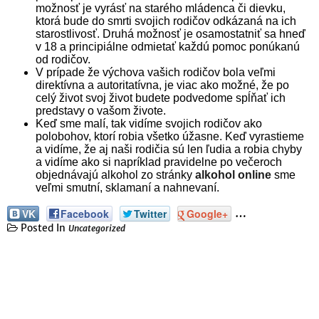
možnosť je vyrásť na starého mládenca či dievku,
ktorá bude do smrti svojich rodičov odkázaná na ich
starostlivosť. Druhá možnosť je osamostatniť sa hneď
v 18 a principiálne odmietať každú pomoc ponúkanú
od rodičov.
V prípade že výchova vašich rodičov bola veľmi
direktívna a autoritatívna, je viac ako možné, že po
celý život svoj život budete podvedome spĺňať ich
predstavy o vašom živote.
Keď sme malí, tak vidíme svojich rodičov ako
polobohov, ktorí robia všetko úžasne. Keď vyrastieme
a vidíme, že aj naši rodičia sú len ľudia a robia chyby
a vidíme ako si napríklad pravidelne po večeroch
objednávajú alkohol zo stránky
alkohol online
sme
veľmi smutní, sklamaní a nahnevaní.
…
VK
Facebook
Twitter
Google+
Posted In
Uncategorized