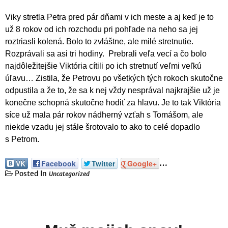
Viky stretla Petra pred pár dňami v ich meste a aj keď je to
už 8 rokov od ich rozchodu pri pohľade na neho sa jej
roztriasli kolená. Bolo to zvláštne, ale milé stretnutie.
Rozprávali sa asi tri hodiny. Prebrali veľa vecí a čo bolo
najdôležitejšie Viktória cítili po ich stretnutí veľmi veľkú
úľavu… Zistila, že Petrovu po všetkých tých rokoch skutočne
odpustila a že to, že sa k nej vždy nesprával najkrajšie už je
konečne schopná skutočne hodiť za hlavu. Je to tak Viktória
síce už mala pár rokov nádherný vzťah s Tomášom, ale
niekde vzadu jej stále šrotovalo to ako to celé dopadlo
s Petrom.
…
VK
Facebook
Twitter
Google+
Posted In
Uncategorized