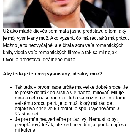
Už ako mladé dievča som mala jasnú predstavu o tom, aký
je m
ô
j vysnívaný muž. Ako vyzerá, čo má rád, akú má prácu.
Možno je to nezvyčajné, ale čítala som veľa romantických
kníh, videla veľa romantických filmov a tak sa mi nejak
utvorila predstava ideálneho muža.
Aký teda je ten m
ô
j vysnívaný, ideálny muž?
Tak teda v prvom rade určite má veľké dobré srdce. Je
to proste dobrák od srsti a vie naozaj milovať. Miluje
mňa a celú našu rodinku, lebo samozrejme, to k tomu
veľkému srdcu patrí, je to muž, ktorý má rád deti,
odjakživa chce veľkú rodinu a spolu vychováme 3
šťastné deti.
Je pre mňa neuveriteľne príťazlivý. Nemusí to byť
prvoplánový fešák, ale keď ho vidím ja, podlamujú sa
mi kolená.