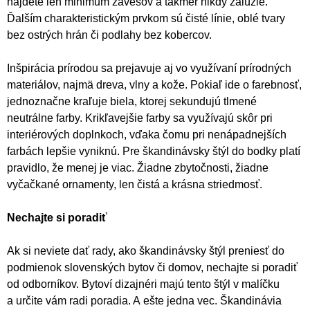
nájdete len minimum závesov a takmer nikdy žalúzie.
Ďalším charakteristickým prvkom sú čisté línie, oblé tvary
bez ostrých hrán či podlahy bez kobercov.
Inšpirácia prírodou sa prejavuje aj vo využívaní prírodných
materiálov, najmä dreva, vlny a kože. Pokiaľ ide o farebnosť,
jednoznačne kraľuje biela, ktorej sekundujú tlmené
neutrálne farby. Krikľavejšie farby sa využívajú skôr pri
interiérových doplnkoch, vďaka čomu pri nenápadnejších
farbách lepšie vyniknú. Pre škandinávsky štýl do bodky platí
pravidlo, že menej je viac. Žiadne zbytočnosti, žiadne
vyčačkané ornamenty, len čistá a krásna striedmosť.
Nechajte si poradiť
Ak si neviete dať rady, ako škandinávsky štýl preniesť do
podmienok slovenských bytov či domov, nechajte si poradiť
od odborníkov. Bytoví dizajnéri majú tento štýl v malíčku
a určite vám radi poradia. A ešte jedna vec. Škandinávia