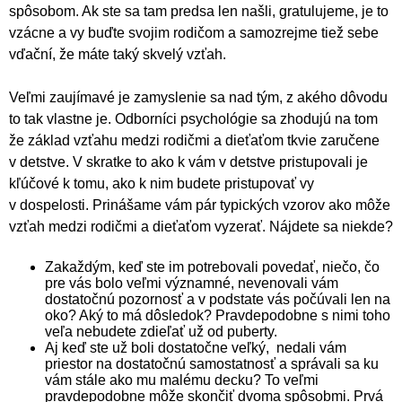
spôsobom. Ak ste sa tam predsa len našli, gratulujeme, je to
vzácne a vy buďte svojim rodičom a samozrejme tiež sebe
vďační, že máte taký skvelý vzťah.
Veľmi zaujímavé je zamyslenie sa nad tým, z akého dôvodu
to tak vlastne je. Odborníci psychológie sa zhodujú na tom
že základ vzťahu medzi rodičmi a dieťaťom tkvie zaručene
v detstve. V skratke to ako k vám v detstve pristupovali je
kľúčové k tomu, ako k nim budete pristupovať vy
v dospelosti. Prinášame vám pár typických vzorov ako môže
vzťah medzi rodičmi a dieťaťom vyzerať. Nájdete sa niekde?
Zakaždým, keď ste im potrebovali povedať, niečo, čo
pre vás bolo veľmi významné, nevenovali vám
dostatočnú pozornosť a v podstate vás počúvali len na
oko? Aký to má dôsledok? Pravdepodobne s nimi toho
veľa nebudete zdieľať už od puberty.
Aj keď ste už boli dostatočne veľký, nedali vám
priestor na dostatočnú samostatnosť a správali sa ku
vám stále ako mu malému decku? To veľmi
pravdepodobne môže skončiť dvoma spôsobmi. Prvá