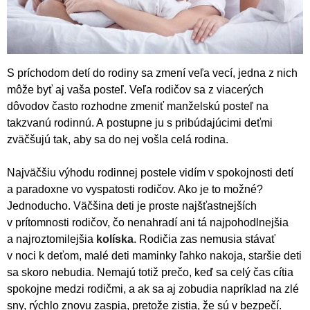
S príchodom detí do rodiny sa zmení veľa vecí, jedna z nich
môže byť aj vaša posteľ. Veľa rodičov sa z viacerých
dôvodov často rozhodne zmeniť manželskú posteľ na
takzvanú rodinnú. A postupne ju s pribúdajúcimi deťmi
zväčšujú tak, aby sa do nej vošla celá rodina.
Najväčšiu výhodu rodinnej postele vidím v spokojnosti detí
a paradoxne vo vyspatosti rodičov. Ako je to možné?
Jednoducho. Väčšina deti je proste najšťastnejších
v prítomnosti rodičov, čo nenahradí ani tá najpohodlnejšia
a najroztomilejšia
kolíska
. Rodičia zas nemusia stávať
v noci k deťom, malé deti maminky ľahko nakoja, staršie deti
sa skoro nebudia. Nemajú totiž prečo, keď sa celý čas cítia
spokojne medzi rodičmi, a ak sa aj zobudia napríklad na zlé
sny, rýchlo znovu zaspia, pretože zistia, že sú v bezpečí.