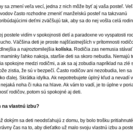
y sa zmení veľa vecí, jedna z nich môže byť aj vaša posteľ. Veľ
dôvodov často rozhodne zmeniť manželskú posteľ na takzvanú
pribúdajúcimi deťmi zväčšujú tak, aby sa do nej vošla celá rodin
 postele vidím v spokojnosti detí a paradoxne vo vyspatosti rod
ho. Väčšina deti je proste najšťastnejších v prítomnosti rodičo
dlnejšia a najroztomilejšia
kolíska
. Rodičia zas nemusia stávať
 maminky ľahko nakoja, staršie deti sa skoro nebudia. Nemajú t
tia spokojne medzi rodičmi, a ak sa aj zobudia napríklad na zlé 
ože zistia, že sú v bezpečí. Často rodičov ani nezobudia, len sa
adko ďalej. Skrátka idylka. Ak nepotrebujete úplný kľud a nevadí 
nejaká noha či ruka na hlave. Ak vám to vadí, je to úplne v pori
nosť rodičov, potom sú spokojné aj deti.
 na vlastnú izbu?
ž dokým sa deti neodsťahujú z domu, by bolo trošku pritiahnuté
právny čas na to, aby dieťatko už malo svoju vlastnú izbu a post