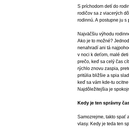
S príchodom detí do rodin
rodičov sa z viacerých 
rodinnú. A postupne ju s 
Najväčšiu výhodu rodinnej
Ako je to možné? Jednoduc
nenahradí ani tá najpoho
v noci k deťom, malé deti
prečo, keď sa celý čas cí
rýchlo znovu zaspia, pret
pritúlia bližšie a spia sl
keď sa vám kde-tu ocitne 
Najdôležitejšia je spokoj
Kedy je ten správny čas
Samozrejme, takto spať a
vlasy. Kedy je teda ten s