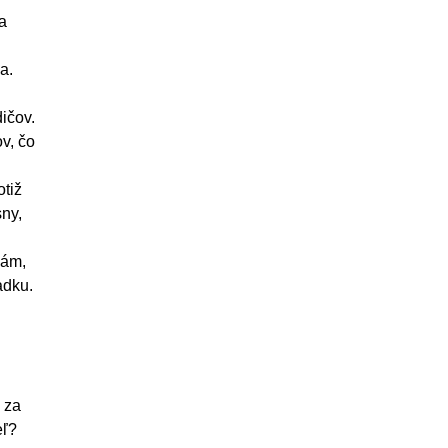
a
a.
ičov.
v, čo
otiž
sny,
vám,
adku.
 za
eľ?