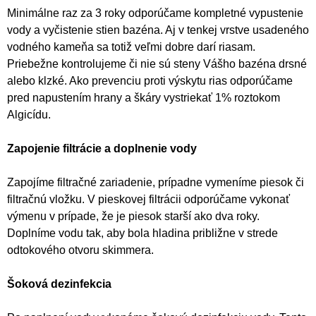
Minimálne raz za 3 roky odporúčame kompletné vypustenie
vody a vyčistenie stien bazéna. Aj v tenkej vrstve usadeného
vodného kameňa sa totiž veľmi dobre darí riasam.
Priebežne kontrolujeme či nie sú steny Vášho bazéna drsné
alebo klzké. Ako prevenciu proti výskytu rias odporúčame
pred napustením hrany a škáry vystriekať 1% roztokom
Algicídu.
Zapojenie filtrácie a doplnenie vody
Zapojíme filtračné zariadenie, prípadne vymeníme piesok či
filtračnú vložku. V pieskovej filtrácii odporúčame vykonať
výmenu v prípade, že je piesok starší ako dva roky.
Doplníme vodu tak, aby bola hladina približne v strede
odtokového otvoru skimmera.
Šoková dezinfekcia