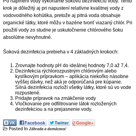
Po naplnení vody vykonáme šokovú dezinfekciu vody. Tento
krok je dôležitý aj pri napustení relatívne kvalitnej vody z
vodovodného kohútika, pretože aj pitná voda obsahuje
organické látky, ktoré môžu v bazéne tvoriť viazaný chlór. Pri
použití vody zo studne je uskutočnenie chlórového šoku
absolútne nevyhnutné.
Šoková dezinfekcia prebieha v 4 základných krokoch:
Zrovnajte hodnoty pH do ideálnej hodnoty 7,0 až 7,4.
Dezinfekcia rýchlorozpustným chlórovým alebo
kyslíkovým prípravkom – aplikácia niekoľko násobne
vyššej dávky, než aká je odporúčaná pre kúpanie.
Silná dezinfekcia rozloží všetky látky, ktoré sú vo vode
rozpustené.
Pridajte prípravok na zmäkčenie vody
Vločkovanie pre odfiltrovanie látok rozložených
dezinfekciou a na prejasnenie vody.
VK
Facebook
Twitter
Google+
Posted In
Záhrada a domácnosť