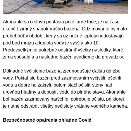
Akonáhle sa o slovo prihlásia prvé jarné lúče, je na čase
ukončiť zimný spánok Vášho bazéna. Odzimovanie by malo
prebehnúť v období, kedy sa už nočné teploty nedostávajú
pod bod mrazu a teplota vody je vyššia ako 10°.
Predovšetkým je potrebné odstrániť všetky následky, ktoré
zima spôsobila a následne bazén uvedieme do prevádzky.
Dôkladné vyčistenie bazéna zjednodušuje ďalšiu údržbu
vody. Pokiaľ ste bazén pred zazimovaním vyčistili, ošetrili
vodu a dobre ho zakryli, potom stačí očistiť steny nad
úrovňou hladiny a dopustiť vodu do plného stavu. Akonáhle
bol bazén zazimovaný narýchlo, potrebuje očistu, pri ktorej
je nutné odstrániť všetky nečistoty vrátane vodného kameňa.
Bezpečnostné opatrenia ohľadne Covid