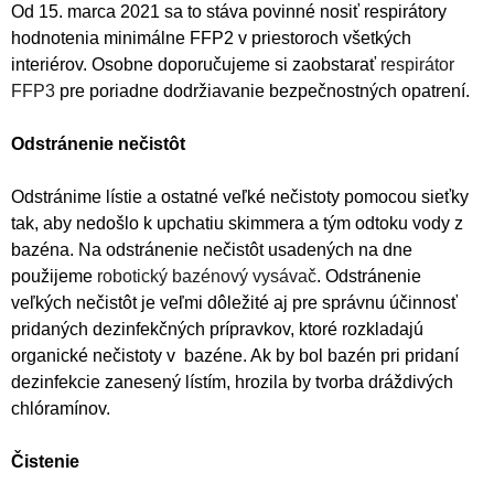
Od 15. marca 2021 sa to stáva povinné nosiť respirátory
hodnotenia minimálne FFP2 v priestoroch všetkých
interiérov. Osobne doporučujeme si zaobstarať
respirátor
FFP3
pre poriadne dodržiavanie bezpečnostných opatrení.
Odstránenie nečistôt
Odstránime lístie a ostatné veľké nečistoty pomocou sieťky
tak, aby nedošlo k upchatiu skimmera a tým odtoku vody z
bazéna. Na odstránenie nečistôt usadených na dne
použijeme
robotický bazénový vysávač
. Odstránenie
veľkých nečistôt je veľmi dôležité aj pre správnu účinnosť
pridaných dezinfekčných prípravkov, ktoré rozkladajú
organické nečistoty v bazéne. Ak by bol bazén pri pridaní
dezinfekcie zanesený lístím, hrozila by tvorba dráždivých
chlóramínov.
Čistenie